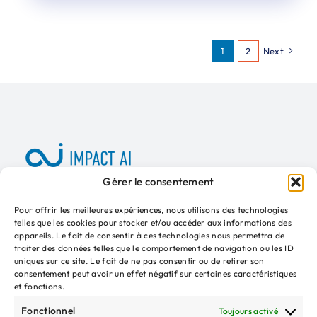
1
2
Next
Gérer le consentement
A propos
Presse
Kit média
Adhérer
Pour offrir les meilleures expériences, nous utilisons des technologies
telles que les cookies pour stocker et/ou accéder aux informations des
appareils. Le fait de consentir à ces technologies nous permettra de
traiter des données telles que le comportement de navigation ou les ID
uniques sur ce site. Le fait de ne pas consentir ou de retirer son
consentement peut avoir un effet négatif sur certaines caractéristiques
INSCRIPTION NEWSLETTER
et fonctions.
Votre
Fonctionnel
Toujours activé