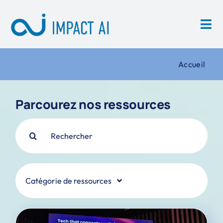
Skip
to
content
Accueil
Parcourez nos ressources
Search
for:
Catégorie de ressources
Actualités