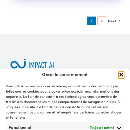
1
2
Next
Gérer le consentement
A propos
Presse
Kit média
Adhérer
Pour offrir les meilleures expériences, nous utilisons des technologies
telles que les cookies pour stocker et/ou accéder aux informations des
appareils. Le fait de consentir à ces technologies nous permettra de
traiter des données telles que le comportement de navigation ou les ID
uniques sur ce site. Le fait de ne pas consentir ou de retirer son
consentement peut avoir un effet négatif sur certaines caractéristiques
INSCRIPTION NEWSLETTER
et fonctions.
Votre
Fonctionnel
Toujours activé