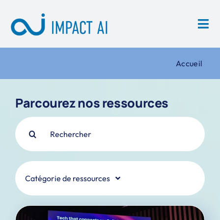
Skip
to
content
Accueil
Parcourez nos ressources
Search
for:
Catégorie de ressources
Actualités