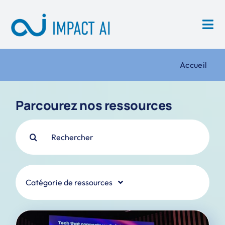
Skip
to
content
Accueil
Parcourez nos ressources
Search
for:
Catégorie de ressources
Actualités