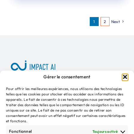
1
2
Next
Gérer le consentement
A propos
Presse
Kit média
Adhérer
Pour offrir les meilleures expériences, nous utilisons des technologies
telles que les cookies pour stocker et/ou accéder aux informations des
appareils. Le fait de consentir à ces technologies nous permettra de
traiter des données telles que le comportement de navigation ou les ID
uniques sur ce site. Le fait de ne pas consentir ou de retirer son
consentement peut avoir un effet négatif sur certaines caractéristiques
INSCRIPTION NEWSLETTER
et fonctions.
Votre
Fonctionnel
Toujours activé